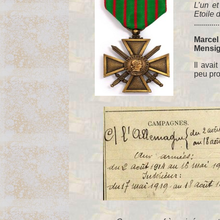
L’un et
Etoile 
.............
Marce
Mensig
Il avai
peu pro