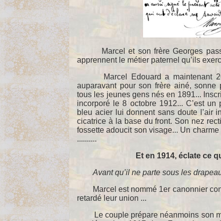
Marcel et son frère Georges passent
apprennent le métier paternel qu’ils exerc
Marcel Edouard a maintenant 20 
auparavant pour son frère ainé, sonne
tous les jeunes gens nés en 1891... Inscri
incorporé le 8 octobre 1912... C’est un 
bleu acier lui donnent sans doute l’air i
cicatrice à la base du front. Son nez rec
fossette adoucit son visage... Un charme 
..........
Et en 1914, éclate ce q
Avant qu’il ne parte sous les drapeaux
Marcel est nommé 1er canonnier conducte
retardé leur union ...
Le couple prépare néanmoins son maria