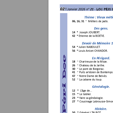
02
!
- 
Jan
vi
er 2026 n° 
21 
LOU PÉRI 
Thème : Vieux mé

06, 16, 31
 Mé
ers de jadis.
  * 
Des gens.
14  *  
Joseph JOUBERT
.
42
*
 E
enne de la BOETIE.
Dev
oir de Mémoire 1
54 
*
Julien NABOULET
.
56
*
Louis Anicet CHANDOR
.
En P
é
rigord.
18
Chartreuse 
de la Moz
e.
   * 
26
Chat
eau de la Jarthe.
   * 
30
Le pont de Ber
gerac.
   * 
41
Puits artésien de Bont
em
ps
   * 
47
Notr
e Dame de Belvès.
   * 
52
La cabane du loup.
   * 
Généalogie.
12
*
 L
’
âge de...
15
*
Le tablier
.
23
*
fa
ire sa généalogie.
27
*
Cousinage Labr
ousse-Simo
Hist
oire
.
50
*
Génér
al J T
ALBOT
.