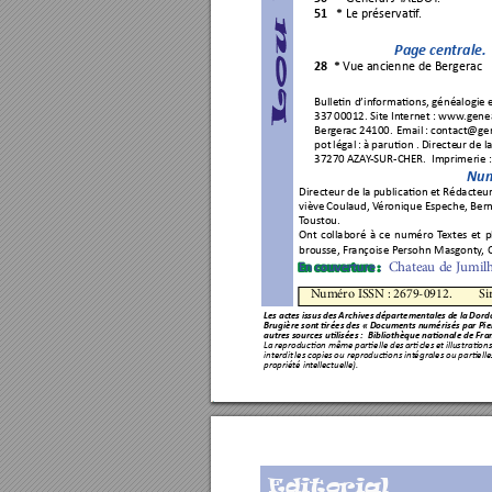
51
* 
Le préserva
f
. 
Pa
ge cen
trale.
28  * 
V
ue ancienne de Berger
ac
Bulle
n d’inf
orma
ons, généalogie e
337 
00012. Site
 Int
ernet :
www
.gene
Berg
er
ac 
24100. 
Email 
: 
cont
act@ge
pot 
légal 
: 
à 
paru
on 
. 
Directe
ur de 
la
37270 A
ZA
Y
-SUR-CHER.  
I
mprimerie 
Num
Direct
eur de
 la p
ublica

on e
t R
édacte
ur
viève 
Coulaud, 
V
éronique 
Espeche,
 Be
r
T
ousto
u. 
Ont 
collabor
é 
à 
ce 
numéro
T
e
xt
e
s 
e
t 
p
brou
sse, Fr
ançoise P
ersohn Masg
onty
, 
Cha
tea
u
 de J
u
mil
En couverture
 : 
N
uméro ISSN : 2679-0912.         Si
Les act
es 
issus des 
Ar
chives 
départementa
les 
de la 
Dord
Brugière sont 
rées des « Documents numérisés par Pier
autres sources u
lisées :  Bibliothèque na
o
nale de Fran
La 
r
eproduc
on m
ême 
par
elle des 
ar
cles 
et i
llustra
ons
interdit 
l
es c
opies 
ou reproduc
ons int
ég
rales ou 
p
ar
elle
propriété int
ellectuelle).    
Editorial