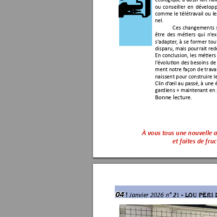
ou 
conseiller 
en 
dévelop
comme 
le 
télétr
avail 
ou 
le
nel.
Ces 
changements 
être 
des 
mé
ers 
qui 
n’
ex
s’
adapter
, 
à 
se 
f
ormer 
tou
disparu, mais pourrait r
ed
En conclusion, 
les mé
er
s
l’
évolu
on 
des besoins 
de 
ment notre f
açon de trav
a
naissent pour cons
truire 
Clin 
d’
œil 
au 
passé, 
à une 
gar
diens » mainte
na
nt en
Bonne lecture. 
À vous t
ous une nouvel
le 
et fait
es de fru
04
!
1 
Jan
vi
er 2026 n
° 2
- LOU PÉRI