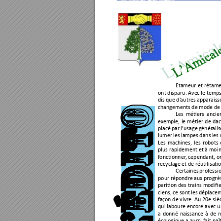
Et
ameur 
et rétam
ont disparu. Ave
c
 le temps
dis 
que d’
au
tres 
apparaiss
changements de mode de 
Les 
mé
ers 
ancie
ex
emple, 
le 
mé
er 
de
dac
placé 
par 
l’usage 
génér
alis
lumer 
les 
lampes 
dans 
les
Les 
machines, 
les 
robots 
plus rapidement et à moi
f
onc
onner
, cependant, o
recyclag
e et de r
éu
li
sa
o
Certaines 
prof
essi
pour r
épondr
e aux 
progrès
pari
on 
des
 trains modiﬁ
e
ciens, 
ce sont 
les 
dépl
acem
fa
çon de vivre. Au 20e s
iè
qui 
laboure encore 
ave
c 
u
a 
donné 
naissance 
à 
de 
n
écologique a aussi fait naî