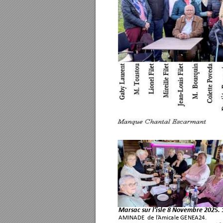
Marsac sur l’isle 8 No
vembre 2025. 
AMINADE
  de l’
Amicale GENEA24.        