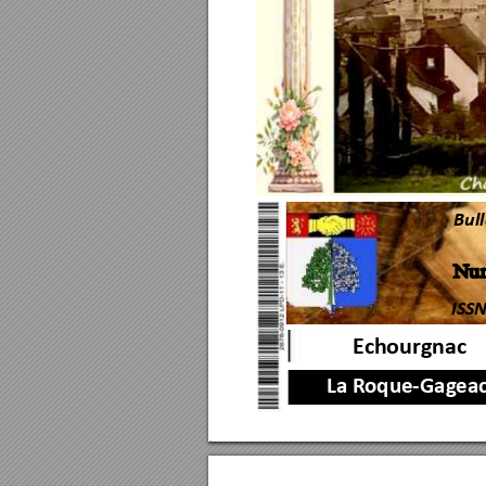
Bul
N
u
ISSN
Ech
ourgnac
La R
oque-Gag
ea