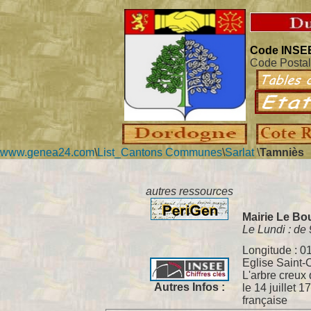
Code INSEE
Code Postal
www.genea24.com
\
List_Cantons Communes
\
Sarlat
\
Tamniès
autres ressources
Mairie Le B
Le Lundi : de
Longitude
:
01
Eglise Saint-
L'arbre creux q
Autres Infos :
le 14 juillet
française