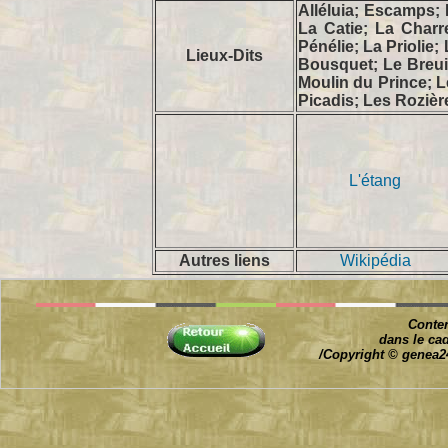
Alléluia; Escamps;
La Catie; La Charr
Pénélie; La Priolie;
Lieux-Dits
Bousquet; Le Breui
Moulin du Prince; 
Picadis; Les Roziè
L'étang
Autres liens
Wikipédia
Conten
dans le cad
/Copyright © genea24