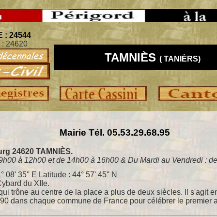
 : 24544
 : 24620
TAMNIÈS
( TANIÈRS)
Mairie Tél. 05.53.29.68.95
ourg 24620 TAMNIÈS.
 9h00 à 12h00 et de 14h00 à 16h00 & Du Mardi au Vendredi : d
° 08' 35'' E
Latitude
:
44° 57' 45'' N
Cybard du XIIe.
ui trône au centre de la place a plus de deux siècles. Il s'agit en 
 1790 dans chaque commune de France pour célébrer le premier a