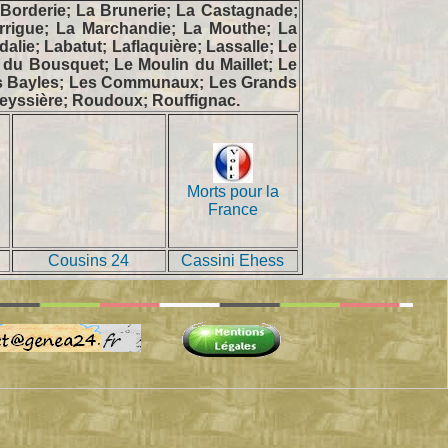
 Borderie; La Brunerie; La Castagnade;
arrigue; La Marchandie; La Mouthe; La
alie; Labatut; Laflaquière; Lassalle; Le
 du Bousquet; Le Moulin du Maillet; Le
 Les Bayles; Les Communaux; Les Grands
eyssière; Roudoux; Rouffignac.
Morts pour la
France
Cousins 24
Cassini Ehess