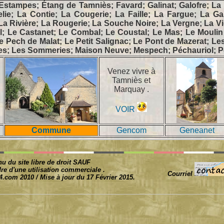
 Estampes; Étang de Tamniès; Favard; Galinat; Galofre; La
elie; La Contie; La Cougerie; La Faille; La Fargue; La G
 La Rivière; La Rougerie; La Souche Noire; La Vergne; La Vid
l; Le Castanet; Le Combal; Le Coustal; Le Mas; Le Moulin
Le Pech de Malat; Le Petit Salignac; Le Pont de Mazerat;
res; Les Sommeries; Maison Neuve; Mespech; Péchauriol; P
Venez vivre à
Tamniès et
Marquay .
VOIR
Commune
Gencom
Geneanet
u du site libre de droit SAUF
re d'une utilisation commerciale .
Courriel
.com 2010 / Mise à jour du 17 Février 2015.