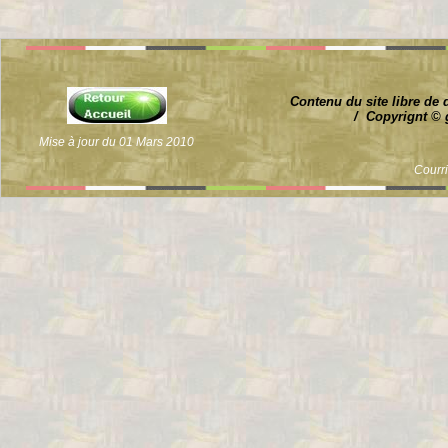
Contenu du site libre de 
/ Copyrignt © 
Mise à jour du 01 Mars 2010
Courr