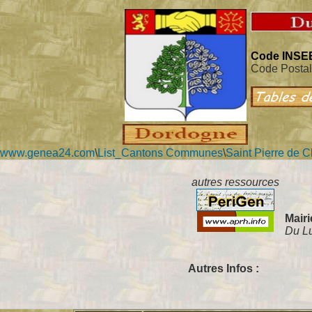
Code INSEE
Code Postal
www.genea24.com
\
List_Cantons Communes
\
Saint Pierre de 
autres ressources
Mair
Du Lu
Autres Infos :