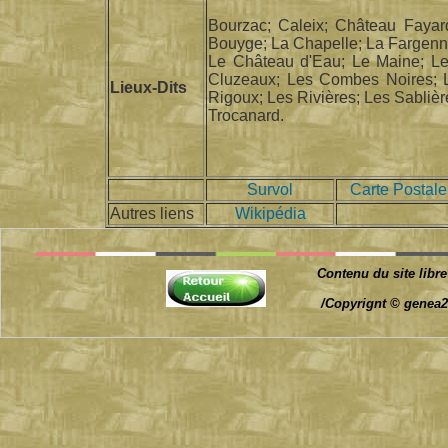
Bourzac; Caleix; Château Fayard
Bouyge; La Chapelle; La Fargenne
Le Château d'Eau; Le Maine; Le
Cluzeaux; Les Combes Noires; Le
Lieux-Dits
Rigoux; Les Rivières; Les Sabliè
Trocanard.
Survol
Carte Postale
Autres liens
Wikipédia
Contenu du site libre
/Copyrignt © genea2