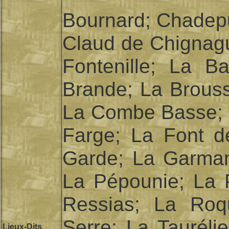
Bournard; Chadepu
Claud de Chignagu
Fontenille; La B
Brande; La Brous
La Combe Basse; 
Farge; La Font d
Garde; La Garmand
La Pépounie; La P
Ressias; La Roq
Serre; La Tauréli
Lieux-Dits