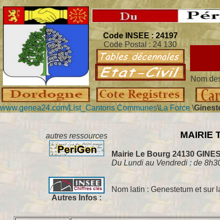
Code INSEE : 24197
Code Postal : 24 130
Nom des 
www.genea24.com/
List_Cantons Communes
\
La Force
\
Ginest
MAIRIE Té
autres ressources
Mairie Le Bourg 24130 GINE
Du Lundi au Vendredi : de 8h3
Nom latin : Genestetum et sur l
Autres Infos :