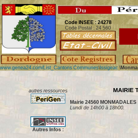
Code INSEE : 24278
Code Postal : 24 560
www.genea24.com/
List_Cantons Communes
\
Issigeac
\
Monma
MAIRIE Té
autres ressources
Mairie 24560 MONMADALES
Lundi de 14h00 à 18h00.
Autres Infos :