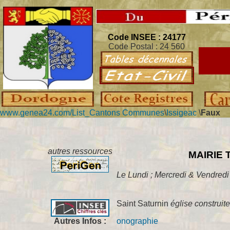
Code INSEE : 24177
Code Postal : 24 560
www.genea24.com/
List_Cantons Communes
\
Issigeac
\
Faux
autres ressources
MAIRIE Té
Le Lundi ; Mercredi & Vendredi
Saint Saturnin
église construit
Autres Infos :
onographie