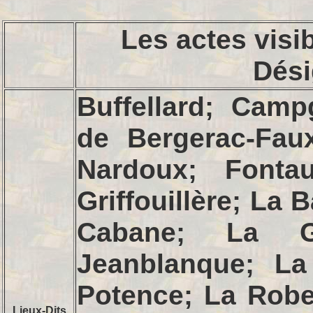
Les actes visi
Dési
Buffellard; Camp
de Bergerac-Fau
Nardoux; Fonta
Griffouillère; La 
Cabane; La G
Jeanblanque; La
Potence; La Robe
Lieux-Dits