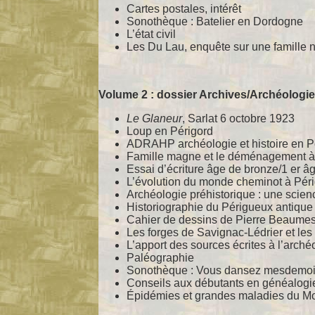
Cartes postales, intérêt
Sonothèque : Batelier en Dordogne
L’état civil
Les Du Lau, enquête sur une famille 
Volume 2 : dossier Archives/Archéologie
Le Glaneur
, Sarlat 6 octobre 1923
Loup en Périgord
ADRAHP archéologie et histoire en P
Famille magne et le déménagement à 
Essai d’écriture âge de bronze/1 er âg
L’évolution du monde cheminot à Pér
Archéologie préhistorique : une scien
Historiographie du Périgueux antique
Cahier de dessins de Pierre Beaumes
Les forges de Savignac-Lédrier et les
L’apport des sources écrites à l’arch
Paléographie
Sonothèque : Vous dansez mesdemoi
Conseils aux débutants en généalogi
Épidémies et grandes maladies du Mo