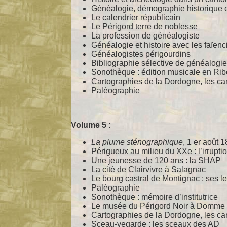
Généalogie, démographie historique e
Le calendrier républicain
Le Périgord terre de noblesse
La profession de généalogiste
Généalogie et histoire avec les faïenc
Généalogistes périgourdins
Bibliographie sélective de généalogie
Sonothèque : édition musicale en Rib
Cartographies de la Dordogne, les ca
Paléographie
Volume 5 :
La plume sténographique
, 1 er août 
Périgueux au milieu du XXe : l’irrupti
Une jeunesse de 120 ans : la SHAP
La cité de Clairvivre à Salagnac
Le bourg castral de Montignac : ses le
Paléographie
Sonothèque : mémoire d’institutrice
Le musée du Périgord Noir à Domme
Cartographies de la Dordogne, les ca
Sceau-vegarde : les sceaux des AD