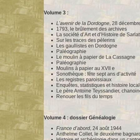
Volume 3 :
L’avenir de la Dordogne
, 28 décembr
1793, le brûlement des archives
La société d’Art et d’Histoire de Sarla
Sur les traces des pèlerins
Les gaullistes en Dordogne
Paléographie
Le moulin à papier de La Cassagne
Paléographie
Moulins à papier au XVII e
Sonothèque : fête sept ans d’activité
Les registres paroissiaux
Enquêtes, statistiques et histoire loc
Le père Antoine Teyssandier, chanoin
Renouer les fils du temps
Volume 4 : dossier Généalogie
France d’abord
, 24 août 1944
Anthelme Collet, le deuxième bagnar
Histoire et archéologie dans un cant